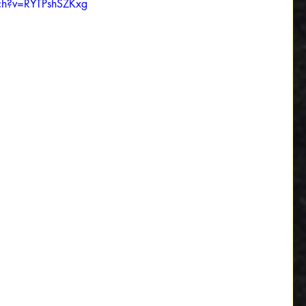
ch?v=RYTPshSZKxg
　