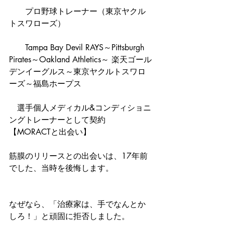
　　プロ野球トレーナー（東京ヤクル
トスワローズ）
　　Tampa Bay Devil RAYS～Pittsburgh 
Pirates～Oakland Athletics～ 楽天ゴール
デンイーグルス～東京ヤクルトスワロ
ーズ～福島ホープス
　選手個人メディカル&コンディショニ
ングトレーナーとして契約
【MORACTと出会い】
筋膜のリリースとの出会いは、17年前
でした、当時を後悔します。
なぜなら、「治療家は、手でなんとか
しろ！」と頑固に拒否しました。