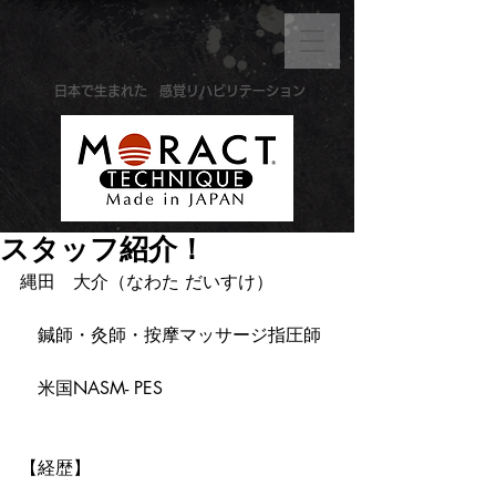
​日本で生まれた
感覚リハビリテーション
スタッフ紹介！
縄田　大介（なわた だいすけ）　
　鍼師・灸師・按摩マッサージ指圧師
　米国NASM- PES 
【経歴】