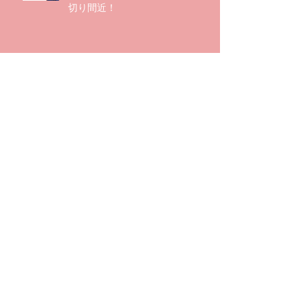
切り間近！
イントロWEBセミナー大好評につ
き追加開催！
大好評につき追加開催決定！！
MORACT BASICイントロWEBセ
ミナーを行いました
アーカイブ