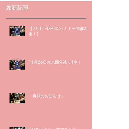
最新記事
【2月11日BASICセミナー開催決
定！】
11月26日東京開催残り1名！
「再開のお知らせ」