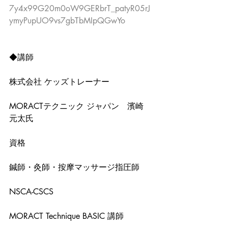
7y4x99G20m0oW9GERbrT_patyR05rJ
ymyPupUO9vs7gbTbMIpQGwYo
◆講師
株式会社 ケッズトレーナー
MORACTテクニック ジャパン　濱崎 
元太氏
資格
鍼師・灸師・按摩マッサージ指圧師
NSCA-CSCS
MORACT Technique BASIC 講師