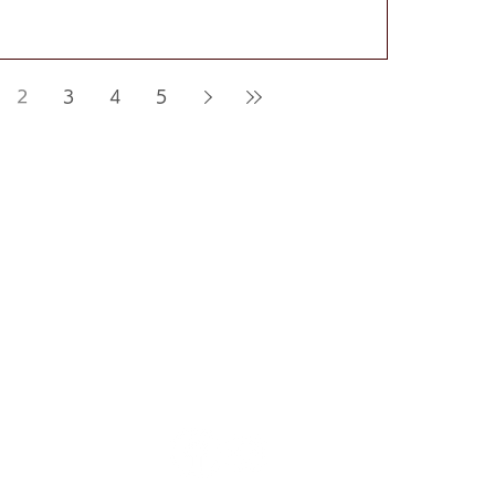
います...
2
3
4
5