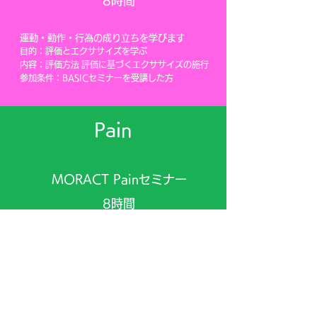
8時間
​運動・動作・行為の成り立ちを学びます
目的：評価とエクササイズを学ぶ
内容：評価方法 評価に基づくエクササイズの施行
参加条件：BASICセミナーを受講した方
Pain
MORACT Painセミナー
8時間
最新の科学的知見に基づいた疼痛学を学びます
目的：痛みのメカニズムの理解
内容：痛みとは 評価に基づく痛みへのアプローチ
参加条件：BASICセミナーを受講した方