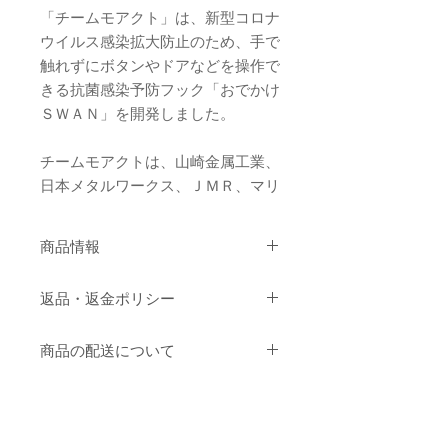
「チームモアクト」は、新型コロナ
ウイルス感染拡大防止のため、手で
触れずにボタンやドアなどを操作で
きる抗菌感染予防フック「おでかけ
ＳＷＡＮ」を開発しました。
チームモアクトは、山崎金属工業、
日本メタルワークス、ＪＭＲ、マリ
ープラチーヌ、ケッズトレーナーで
結成。
商品情報
もともとチームモアクトは、医療や
美容関係の製品を開発するために結
生産国 : 日本
返品・返金ポリシー
成されましたが、ウイルス禍が広が
材 質 : 18-8 ステンレス(銅含有)
サイズ : 99 x 57 x 2.5mm (名刺サ
る中、「感染予防のために自分たち
返品・交換は、商品到着後「7日以
イズと同等)
商品の配送について
もできることはないか」と、今回の
内」に幣社にご連絡頂いた場合に限
重 量 : 35g​​​
開発を始めました。
りお受けいたします。
商品の発送方法・発送状況について
次の場合は、返品・交換をお受けで
お客様よりご注文いただきました商
きません。
新型コロナウィルス(COVID-19)・
品は、佐川急便 または郵便（事情
※いずれの場合も、不良品を除きま