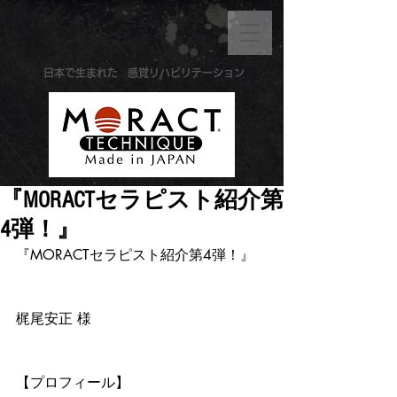
​日本で生まれた
感覚リハビリテーション
『MORACTセラピスト紹介第
4弾！』
『MORACTセラピスト紹介第4弾！』
梶尾安正 様
【プロフィール】